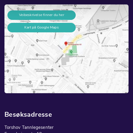
Veibeskrivelse finner du her
Kart på Google Maps
Besøksadresse
Torshov Tannlegesenter