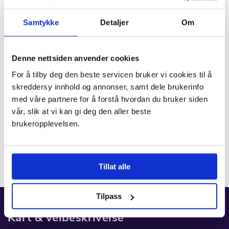
Samtykke
Detaljer
Om
Denne nettsiden anvender cookies
For å tilby deg den beste servicen bruker vi cookies til å
skreddersy innhold og annonser, samt dele brukerinfo
Jeg samtykker til at Torshov Tannlegesenter tar
med våre partnere for å forstå hvordan du bruker siden
del av mine tannhelse/helseopplysninger og
personopplysninger i samsvar med
vår, slik at vi kan gi deg den aller beste
retningslinjene våre for databeskyttelse.
brukeropplevelsen.
Send
Tillat alle
Tilpass
Kart & veibeskrivelse