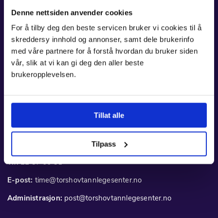
Denne nettsiden anvender cookies
For å tilby deg den beste servicen bruker vi cookies til å
skreddersy innhold og annonser, samt dele brukerinfo
med våre partnere for å forstå hvordan du bruker siden
vår, slik at vi kan gi deg den aller beste
brukeropplevelsen.
Besøksadresse
Tillat alle
Torshov Tannlegesenter
Fagerheimgata 18
Tilpass
0475 Oslo
Tlf:
22 37 66 31
E-post:
time@torshovtannlegesenter.no
Administrasjon:
post@torshovtannlegesenter.no