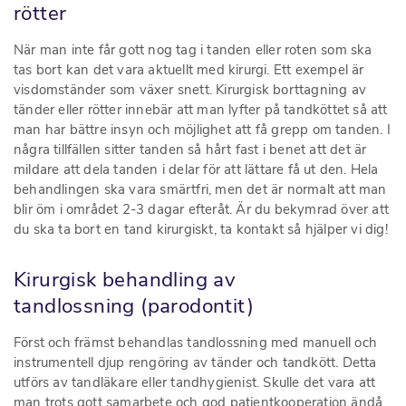
rötter
När man inte får gott nog tag i tanden eller roten som ska
tas bort kan det vara aktuellt med kirurgi. Ett exempel är
visdomständer som växer snett. Kirurgisk borttagning av
tänder eller rötter innebär att man lyfter på tandköttet så att
man har bättre insyn och möjlighet att få grepp om tanden. I
några tillfällen sitter tanden så hårt fast i benet att det är
mildare att dela tanden i delar för att lättare få ut den. Hela
behandlingen ska vara smärtfri, men det är normalt att man
blir öm i området 2-3 dagar efteråt. Är du bekymrad över att
du ska ta bort en tand kirurgiskt, ta kontakt så hjälper vi dig!
Kirurgisk behandling av
tandlossning (
parodontit
)
Först och främst behandlas tandlossning med manuell och
instrumentell djup rengöring av tänder och tandkött. Detta
utförs av tandläkare eller tandhygienist. Skulle det vara att
man trots gott samarbete och god patientkooperation ändå