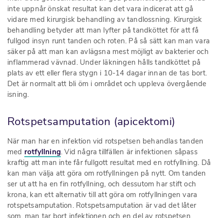
inte uppnår önskat resultat kan det vara indicerat att gå
vidare med kirurgisk behandling av tandlossning. Kirurgisk
behandling betyder att man lyfter på tandköttet för att få
fullgod insyn runt tanden och roten. På så sätt kan man vara
säker på att man kan avlägsna mest möjligt av bakterier och
inflammerad vävnad. Under läkningen hålls tandköttet på
plats av ett eller flera stygn i 10-14 dagar innan de tas bort.
Det är normalt att bli öm i området och uppleva övergående
isning.
Rotspetsamputation (apicektomi)
När man har en infektion vid rotspetsen behandlas tanden
med
rotfyllning
. Vid några tillfällen är infektionen såpass
kraftig att man inte får fullgott resultat med en rotfyllning. Då
kan man välja att göra om rotfyllningen på nytt. Om tanden
ser ut att ha en fin rotfyllning, och dessutom har stift och
krona, kan ett alternativ till att göra om rotfyllningen vara
rotspetsamputation. Rotspetsamputation är vad det låter
som, man tar bort infektionen och en del av rotspetsen.