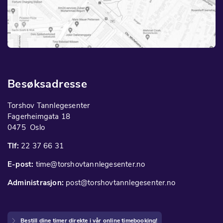
Besøksadresse
Torshov Tannlegesenter
Fagerheimgata 18
0475 Oslo
Tlf:
22 37 66 31
E-post:
time@torshovtannlegesenter.no
Administrasjon:
post@torshovtannlegesenter.no
Bestill dine timer direkte i vår online timebooking!