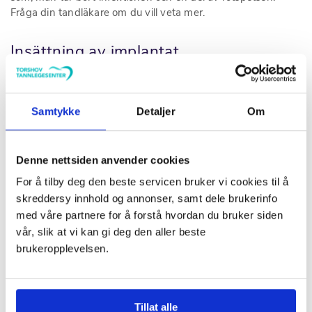
Fråga din tandläkare om du vill veta mer.
Insättning av implantat
Implantatbehandling är också en typ av tandkirurgi. Har
man tandluckor kan man fylla dem med nya tände på
Samtykke
Detaljer
Om
implantat. Implantat är ett litet stift som fästs i käkbenet, på
stiftet limmar eller skruvar man fast en
krona
. Läs mer om
implantatbehandling
här.
Denne nettsiden anvender cookies
Har du ytterligare frågor om tandkirurgi, kontakta oss på
For å tilby deg den beste servicen bruker vi cookies til å
telefon
22 37 66 31
eller fyll i vårt
kontaktformulär
.
skreddersy innhold og annonser, samt dele brukerinfo
med våre partnere for å forstå hvordan du bruker siden
vår, slik at vi kan gi deg den aller beste
brukeropplevelsen.
Forfatter
Sara Nordevall
Publisert
onsdag 15. juni, 2022
Tillat alle