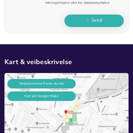
retningslinjene våre for databeskyttelse.
Send
Kart & veibeskrivelse
Veibeskrivelse finner du her
Kart på Google Maps