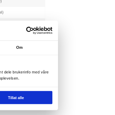
)
l)
andel)
Om
29000
4990 (fra kr 3666 pr
amt dele brukerinfo med våre
opplevelsen.
Tillat alle
ime avsatt tid