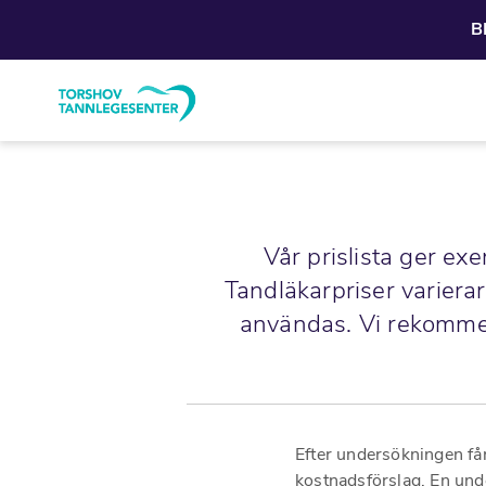
B
Vår prislista ger ex
Tandläkarpriser variera
användas. Vi rekommen
Efter undersökningen får 
kostnadsförslag. En unde