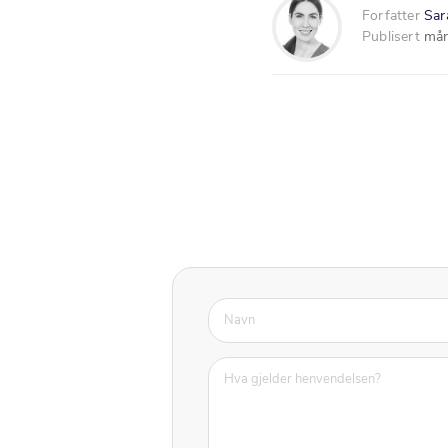
Forfatter
Sar
Publisert
mån