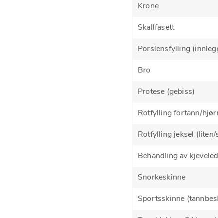
Krone
Skallfasett
Porslensfylling (innleg
Bro
Protese (gebiss)
Rotfylling fortann/hjø
Rotfylling jeksel (liten/
Behandling av kjeveledd
Snorkeskinne
Sportsskinne (tannbesk