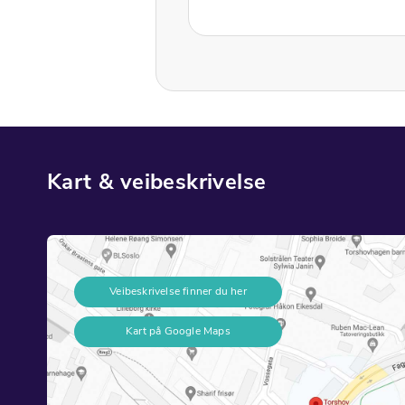
Kart & veibeskrivelse
Veibeskrivelse finner du her
Kart på Google Maps