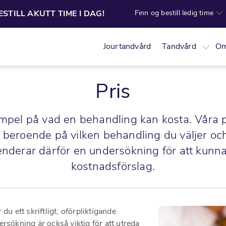
Finn og bestill ledig time
ESTILL AKUTT TIME I DAG!
Jourtandvård
Tandvård
Om
Pris
empel på vad en behandling kan kosta. Våra 
r beroende på vilken behandling du väljer och
derar därför en undersökning för att kunna g
kostnadsförslag.
du ett skriftligt, oförpliktigande
rsökning är också viktig för att utreda