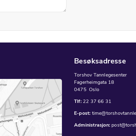
Besøksadresse
Torshov Tannlegesenter
Fagerheimgata 18
0475 Oslo
Tlf:
22 37 66 31
E-post:
time@torshovtannle
Administrasjon:
post@torsh