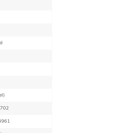
dd
el)
3 702
 4961