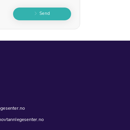
Send
gesenter.no
ovtannlegesenter.no