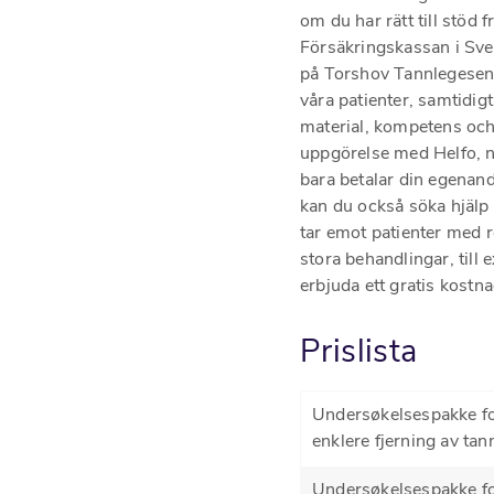
om du har rätt till stöd 
Försäkringskassan i Sver
på Torshov Tannlegesente
våra patienter, samtidigt
material, kompetens och 
uppgörelse med Helfo, n
bara betalar din egenan
kan du också söka hjälp
tar emot patienter med r
stora behandlingar, till 
erbjuda ett gratis kostn
Prislista
Undersøkelsespakke for
enklere fjerning av tan
Undersøkelsespakke for