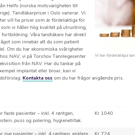
från Helfo (norska motsvarigheten till
ige). Tandläkarpriser i Oslo varierar. Vi
r vill ha priser som är fördelaktiga för
 som vi håller hög kvalitet på utrustning,
fortbildning. Våra tandläkare har direkt
ågot som innebär att du som patient
del. Om du har ekonomiska svårigheter
Vi har fördelaktiga tan
 hos NAV, vi på Torshov Tannlegesenter
ekvisition från NAV. Har du tankar på
exempel implantat eller broar, kan vi
adsförslag.
Kontakta oss
om du har frågor angående pris.
 faste pasienter – inkl. 4 røntgen,
Kr 1040
nstein, puss og polering, hygienetiltak.
 nye pasienter – inkl. 4 røntgen, enklere
Kr 724