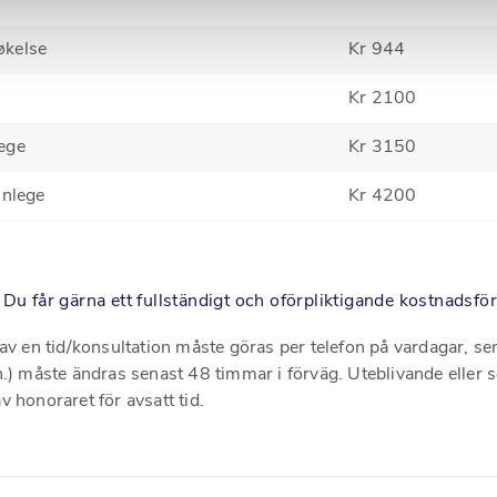
økelse
Kr 944
Kr 2100
ege
Kr 3150
nnlege
Kr 4200
 Du får gärna ett fullständigt och oförpliktigande kostnadsfö
av en tid/konsultation måste göras per telefon på vardagar, se
.) måste ändras senast 48 timmar i förväg. Uteblivande eller s
 honoraret för avsatt tid.