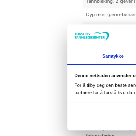
Tannbleking, 2 kjever
Dyp rens (perio-behan
Tanntrekking (lett)
Tanntrekking (avanser
Kirurgisk fjerning av t
Samtykke
Tannimplantat, inklude
Denne nettsiden anvender c
Invisalign, inkl. tannbl
For å tilby deg den beste ser
partnere for å forstå hvordan
Hygienetiltak (tilkomm
Ubenyttet timeavtale*
Invisalign-konsultasj