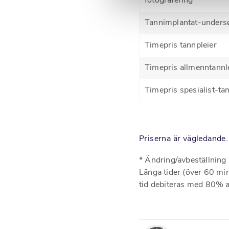
fotografering
Tannimplantat-unders
Timepris tannpleier
Timepris allmenntannl
Timepris spesialist-ta
Priserna är vägledande.
* Ändring/avbeställning 
Långa tider (över 60 min
tid debiteras med 80% av