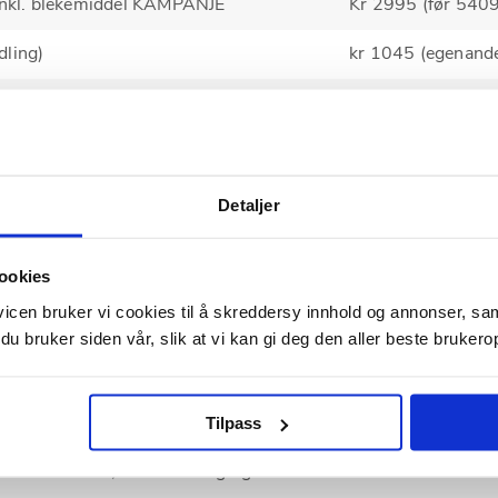
 inkl. blekemiddel KAMPANJE
Kr 2995 (før 5409
dling)
kr 1045 (egenande
Kr 1318
t)
Kr 2200
ann
Fra kr 3360 (egen
Detaljer
rt tannteknikk
Fra kr 23300 til 
ookies
eking og Vivera retainer
Fra kr 34990 til 6
vicen bruker vi cookies til å skreddersy innhold og annonser, s
mnd*)
 du bruker siden vår, slik at vi kan gi deg den aller beste bruker
er hvert besøk)
Kr 205
Tilpass
 (80 % av honorar)
Kr 1984 pr klokket
on med samtale, 3D-skanning og
Kr 619