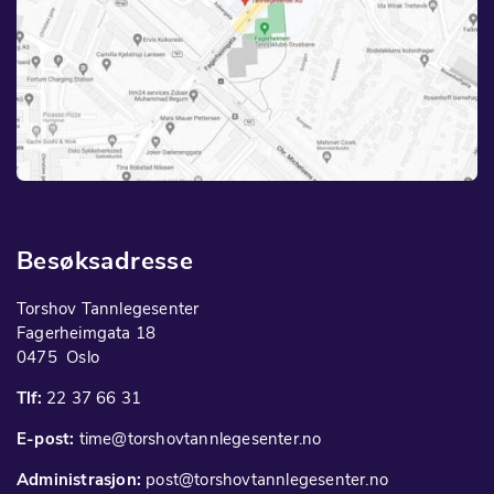
Besøksadresse
Torshov Tannlegesenter
Fagerheimgata 18
0475 Oslo
Tlf:
22 37 66 31
E-post:
time@torshovtannlegesenter.no
Administrasjon:
post@torshovtannlegesenter.no