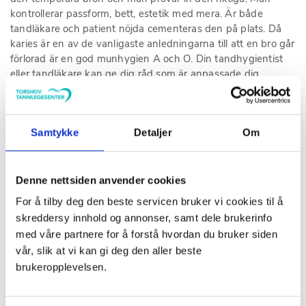
kontrollerar passform, bett, estetik med mera. Är både
tandläkare och patient nöjda cementeras den på plats. Då
karies är en av de vanligaste anledningarna till att en bro går
förlorad är en god munhygien A och O. Din tandhygientist
eller tandläkare kan ge dig råd som är anpassade dig.
Vad kostar en bro?
Samtykke
Detaljer
Om
Priset beror dels på vilket material man använder och hur
lång bron är. En treledsbro (se figur 2) kostar mellan 13 000
– 19 000 kr. Kontakta oss om du vill veta mer.
Denne nettsiden anvender cookies
Ring oss på
22 37 66 31
eller använd
kontaktformuläret
för
For å tilby deg den beste servicen bruker vi cookies til å
att kontakta oss och vidare diskutera vilka möjligheter just du
skreddersy innhold og annonser, samt dele brukerinfo
har!
med våre partnere for å forstå hvordan du bruker siden
vår, slik at vi kan gi deg den aller beste
brukeropplevelsen.
Forfatter
Sara Nordevall