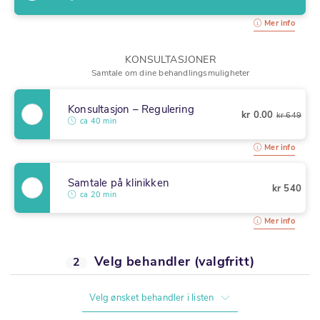
Mer info
KONSULTASJONER
Samtale om dine behandlingsmuligheter
Konsultasjon – Regulering
kr 0.00
kr 649
ca 40 min
Mer info
Samtale på klinikken
kr 540
ca 20 min
Mer info
Velg behandler (valgfritt)
2
Velg ønsket behandler i listen