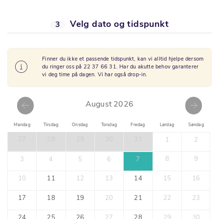
Velg dato og tidspunkt
3
Finner du ikke et passende tidspunkt, kan vi alltid hjelpe dersom
du ringer oss på 22 37 66 31. Har du akutte behov garanterer
vi deg time på dagen. Vi har også drop-in.
August 2026
Mandag
Tirsdag
Onsdag
Torsdag
Fredag
Lørdag
Søndag
27
28
29
30
31
1
2
8
9
3
4
5
6
7
10
11
12
13
14
15
16
17
18
19
20
21
22
23
24
25
26
27
28
29
30