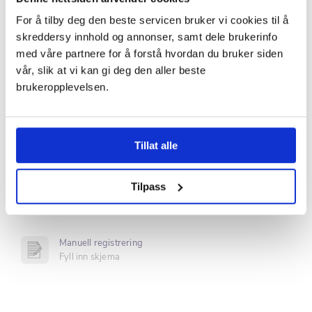
Fredag 7. august 2026
For å tilby deg den beste servicen bruker vi cookies til å
Tidspunkt
skreddersy innhold og annonser, samt dele brukerinfo
Velg tidspunkt
med våre partnere for å forstå hvordan du bruker siden
vår, slik at vi kan gi deg den aller beste
brukeropplevelsen.
Kampanjekoden kan ikke kombineres med andre rabatter eller tilbud på
klinikken.
Tillat alle
Velg metode for registrering
Tilpass
Logg inn med Vipps
Du blir ikke belastet penger
Manuell registrering
Fyll inn skjema