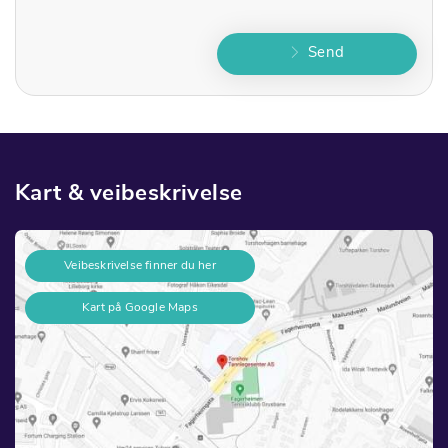
Send
Kart & veibeskrivelse
Veibeskrivelse finner du her
Kart på Google Maps