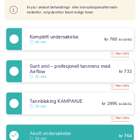
Kryss i ønsket behandlings- eller konsultasjonsalternativ
nedenfor, velg deretter blant ledige timer.
Komplett undersøkelse
kr 760
kr 1092
40 min
Mer info
Sunt smil – profesjonell tannrens med
Airflow
kr 732
20 min
Mer info
Tannbleking KAMPANJE
kr 2995
kr 5641
20 min
Mer info
Akutt undersøkelse
kr 764
30 min