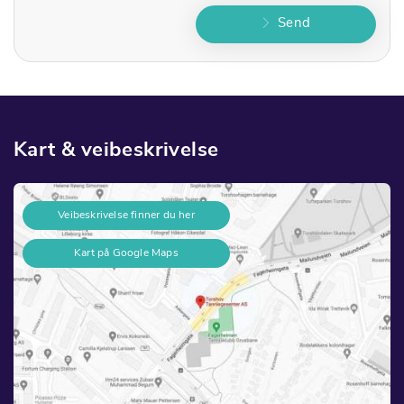
Send
Kart & veibeskrivelse
Veibeskrivelse finner du her
Kart på Google Maps