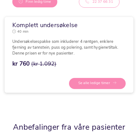
Finn ledig time
22 37 66 31
Komplett undersøkelse
40 min
Undersøkelsespakke som inkluderer 4 røntgen, enklere
fjerning av tannstein, puss og polering, samt hygienetiltak.
Denne prisen er for nye pasienter.
kr 760
(kr 1.092)
Se alle ledige timer
Anbefalinger fra våre pasienter