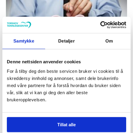
Samtykke
Detaljer
Om
Hva koster en undersøkelse?
Denne nettsiden anvender cookies
Vi har alltid fast pris på forebyggende behandling og
For å tilby deg den beste servicen bruker vi cookies til å
vedlikeholdsundersøkelse. Nye pasienter får 30 % rabatt
skreddersy innhold og annonser, samt dele brukerinfo
og betaler kun kr 690.
med våre partnere for å forstå hvordan du bruker siden
vår, slik at vi kan gi deg den aller beste
Se priser
brukeropplevelsen.
Tillat alle