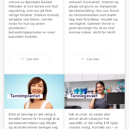
voksne av åpenbare årsaker.
redusert livskvalitet, smerter og
Metoden er noe dyrere enn fast
plager på grunn av manglende
regulering, men byr på flere
tannbehandling. Hos oss finner
viktige fordeler. Enklere renhold,
du tannbehandlere som møter
avtagbar ved behov, mindre
deg med forståelse, respekt og
risiko for hull og andre
vennlighet. Sammen finner vi
problemer i
gode løsninger for at du skal
behandlingsperioden er noen
komme videre, skritt for skritt.
populære fordeler.
Les mer
Les mer
Tannimplantat
Tannlegevakt
Etter et tanntap er det viktig å
Når et uhell, en skade eller
erstatte tannen for å unngå at at
annen akutt situasjon har
kjevebeinet trekker seg tilbake
oppstått, er det viktig å få hjelp
og at andre tenner beveger seg
snarest mulig. Kontakt oss – vi