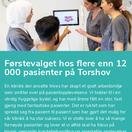
Førstevalget hos flere enn 12
000 pasienter på Torshov
En klinikk der ansatte trives har skapt et godt arbeidsmiljø
som smitter over på pasientopplevelsene. Vi holder til i en
utrolig hyggelige bydel, og har med årene fått en stor, fast
gjeng med fantastiske pasienter. Det er ryktet som har
spredd seg fra pasient til pasient som har gjort det mulig for
vår klinikk å ha stor suksess. Vi er stolte over å ha så mange
fornøyde pasienter og lover at vi alltid skal ha fokus på
trivsel, personlig kundebehandling og smertefrie opplevelser.